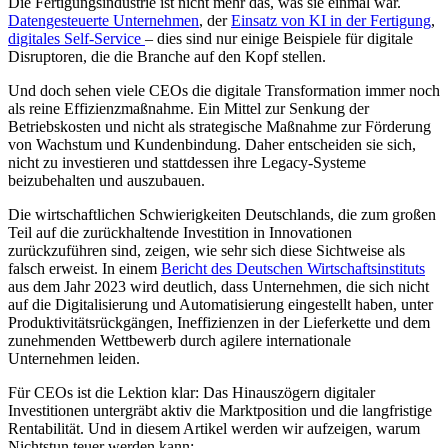
Die Fertigungsindustrie ist nicht mehr das, was sie einmal war.
Datengesteuerte Unternehmen
, der
Einsatz von KI in der Fertigung
,
digitales Self-Service
– dies sind nur einige Beispiele für digitale
Disruptoren, die die Branche auf den Kopf stellen.
Und doch sehen viele CEOs die digitale Transformation immer noch
als reine Effizienzmaßnahme. Ein Mittel zur Senkung der
Betriebskosten und nicht als strategische Maßnahme zur Förderung
von Wachstum und Kundenbindung. Daher entscheiden sie sich,
nicht zu investieren und stattdessen ihre Legacy-Systeme
beizubehalten und auszubauen.
Die wirtschaftlichen Schwierigkeiten Deutschlands, die zum großen
Teil auf die zurückhaltende Investition in Innovationen
zurückzuführen sind, zeigen, wie sehr sich diese Sichtweise als
falsch erweist. In einem
Bericht des Deutschen Wirtschaftsinstituts
aus dem Jahr 2023 wird deutlich, dass Unternehmen, die sich nicht
auf die Digitalisierung und Automatisierung eingestellt haben, unter
Produktivitätsrückgängen, Ineffizienzen in der Lieferkette und dem
zunehmenden Wettbewerb durch agilere internationale
Unternehmen leiden.
Für CEOs ist die Lektion klar: Das Hinauszögern digitaler
Investitionen untergräbt aktiv die Marktposition und die langfristige
Rentabilität. Und in diesem Artikel werden wir aufzeigen, warum
Nichtstun teuer werden kann: