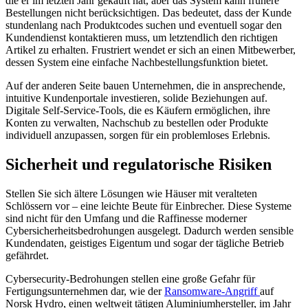
die er im letzten Jahr gekauft hat, aber das System kann frühere
Bestellungen nicht berücksichtigen. Das bedeutet, dass der Kunde
stundenlang nach Produktcodes suchen und eventuell sogar den
Kundendienst kontaktieren muss, um letztendlich den richtigen
Artikel zu erhalten. Frustriert wendet er sich an einen Mitbewerber,
dessen System eine einfache Nachbestellungsfunktion bietet.
Auf der anderen Seite bauen Unternehmen, die in ansprechende,
intuitive Kundenportale investieren, solide Beziehungen auf.
Digitale Self-Service-Tools, die es Käufern ermöglichen, ihre
Konten zu verwalten, Nachschub zu bestellen oder Produkte
individuell anzupassen, sorgen für ein problemloses Erlebnis.
Sicherheit und regulatorische Risiken
Stellen Sie sich ältere Lösungen wie Häuser mit veralteten
Schlössern vor – eine leichte Beute für Einbrecher. Diese Systeme
sind nicht für den Umfang und die Raffinesse moderner
Cybersicherheitsbedrohungen ausgelegt. Dadurch werden sensible
Kundendaten, geistiges Eigentum und sogar der tägliche Betrieb
gefährdet.
Cybersecurity-Bedrohungen stellen eine große Gefahr für
Fertigungsunternehmen dar, wie der
Ransomware-Angriff
auf
Norsk Hydro, einen weltweit tätigen Aluminiumhersteller, im Jahr