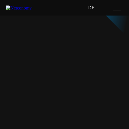
DE
Home
Referenzen
Im Laufe der Zeit haben wir vielen globalen Unternehmen dabei
geholfen, ihr digitales Kerngeschäft nachhaltig zu verbessern. Wir
sind stolz auf die vertrauensvollen, langfristigen Beziehungen, die
wir mit unseren Kunden aufgebaut haben – branchenübergreifend
und weltweit.