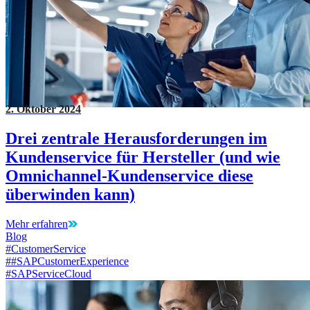
2. Oktober 2024
Drei zentrale Herausforderungen im
Kundenservice für Hersteller (und wie
Omnichannel-Kundenservice diese
überwinden kann)
Mehr erfahren
Blog
#CustomerService
##SAPCustomerExperience
#SAPServiceCloud