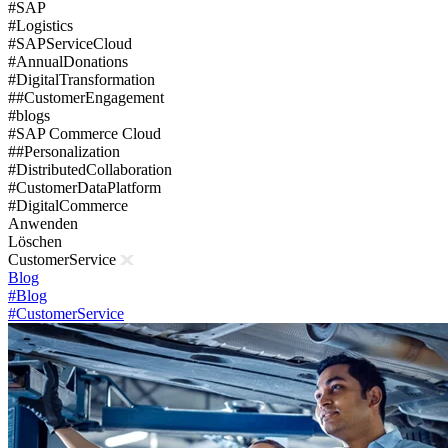
#SAP
#Logistics
#SAPServiceCloud
#AnnualDonations
#DigitalTransformation
##CustomerEngagement
#blogs
#SAP Commerce Cloud
##Personalization
#DistributedCollaboration
#CustomerDataPlatform
#DigitalCommerce
Anwenden
Löschen
CustomerService
Blog
#Blog
#CustomerService