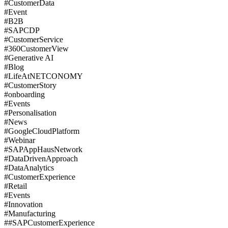
#CustomerData
#Event
#B2B
#SAPCDP
#CustomerService
#360CustomerView
#Generative AI
#Blog
#LifeAtNETCONOMY
#CustomerStory
#onboarding
#Events
#Personalisation
#News
#GoogleCloudPlatform
#Webinar
#SAPAppHausNetwork
#DataDrivenApproach
#DataAnalytics
#CustomerExperience
#Retail
#Events
#Innovation
#Manufacturing
##SAPCustomerExperience