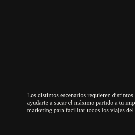
Ofrecemos tácticas personalizadas basadas e
De clientes 
Los distintos escenarios requieren distinto
ayudarte a sacar el máximo partido a tu imp
marketing para facilitar todos los viajes de
captación a