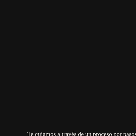
Nuestro enfoque de la automatización de m
La implemen
Te guiamos a través de un proceso por pasos