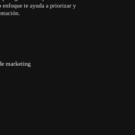
 enfoque te ayuda a priorizar y
 que
ntación.
 de marketing