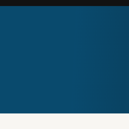
SAP Emarsy
Engagement
Tiempo rápido de entrada al mercado, campa
por inteligencia artificial. Utilizamos SAP
de marketing líderes para nuestros clientes.