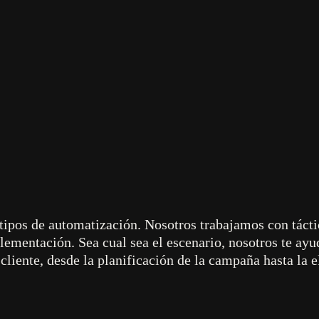
n tu estrategia general
con poco potenci
s tipos de automatización. Nosotros trabajamos con táct
lementación. Sea cual sea el escenario, nosotros te ayu
l cliente, desde la planificación de la campaña hasta la 
 embajadores de