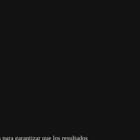
arketing
tación
 para garantizar que los resultados