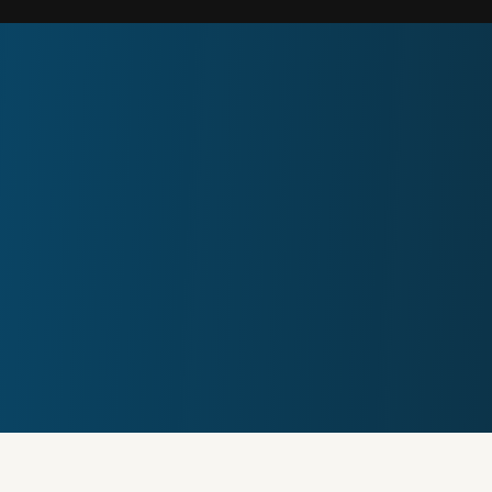
s Customer
ñas predefinidas y características impulsadas
 Emarsys para diseñar e implementar estrategias