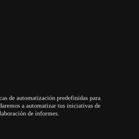
al de
icas de automatización predefinidas para
daremos a automatizar tus iniciativas de
elaboración de informes.
 marca