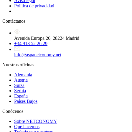
Aviso legal
Política de privacidad
Contáctanos
Avenida Europa 26, 28224 Madrid
+34 913 52 26 29
info@aspanetconomy.net
Nuestras oficinas
Alemania
Austria
Suiza
Serbia
España
Países Bajos
Conócenos
Sobre NETCONOMY
Qué hacemos
Trabaja con nosotros