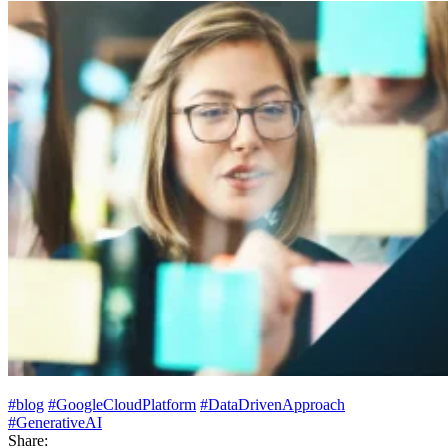
#blog
#GoogleCloudPlatform
#DataDrivenApproach
#GenerativeAI
Share: