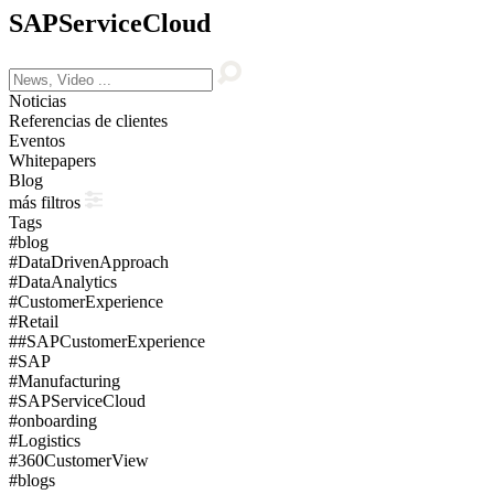
SAPServiceCloud
Noticias
Referencias de clientes
Eventos
Whitepapers
Blog
más filtros
Tags
#blog
#DataDrivenApproach
#DataAnalytics
#CustomerExperience
#Retail
##SAPCustomerExperience
#SAP
#Manufacturing
#SAPServiceCloud
#onboarding
#Logistics
#360CustomerView
#blogs