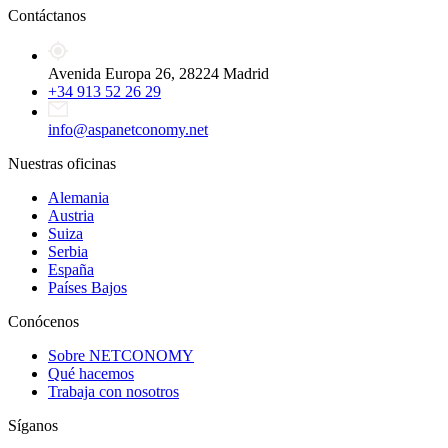
Contáctanos
Avenida Europa 26, 28224 Madrid
+34 913 52 26 29
info@aspanetconomy.net
Nuestras oficinas
Alemania
Austria
Suiza
Serbia
España
Países Bajos
Conócenos
Sobre NETCONOMY
Qué hacemos
Trabaja con nosotros
Síganos