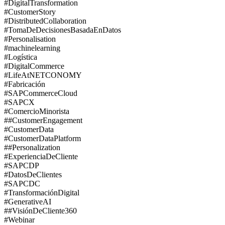
#DigitalTransformation
#CustomerStory
#DistributedCollaboration
#TomaDeDecisionesBasadaEnDatos
#Personalisation
#machinelearning
#Logística
#DigitalCommerce
#LifeAtNETCONOMY
#Fabricación
#SAPCommerceCloud
#SAPCX
#ComercioMinorista
##CustomerEngagement
#CustomerData
#CustomerDataPlatform
##Personalization
#ExperienciaDeCliente
#SAPCDP
#DatosDeClientes
#SAPCDC
#TransformaciónDigital
#GenerativeAI
##VisiónDeCliente360
#Webinar