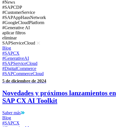
#News
#SAPCDP
#CustomerService
#SAPAppHausNetwork
#GoogleCloudPlatform
#Generative AI
aplicar filtros
eliminar
SAPServiceCloud
Blog
#SAPCX
#GenerativeAI
#SAPServiceCloud
#DigitalCommerce
#SAPCommerceCloud
5 de diciembre de 2024
Novedades y próximos lanzamientos en
SAP CX AI Toolkit
Saber más
Blog
#SAPCX